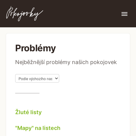
Togg
Navi
Nenašli jste zde, co jste hledali?
Problémy
Nejběžnější problémy našich pokojovek
Žluté listy
"Mapy" na listech