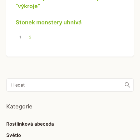
“výkroje”
Stonek monstery uhnívá
1
2
Kategorie
Rostlinková abeceda
Světlo