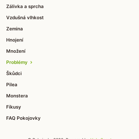
Zálivka a sprcha
Vzdušná vlhkost
Zemina
Hnojení
Množení
Problémy
Škůdci
Pilea
Monstera
Fíkusy
FAQ Pokojovky