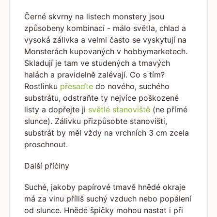
Černé skvrny na listech monstery jsou
způsobeny kombinací - málo světla, chlad a
vysoká zálivka a velmi často se vyskytují na
Monsterách kupovaných v hobbymarketech.
Skladují je tam ve studených a tmavých
halách a pravidelně zalévají. Co s tím?
Rostlinku
přesaďte
do nového, suchého
substrátu, odstraňte ty nejvíce poškozené
listy a dopřejte ji
světlé stanoviště
(ne přímé
slunce). Zálivku přizpůsobte stanovišti,
substrát by měl vždy na vrchních 3 cm zcela
proschnout.
Další příčiny
Suché, jakoby papírové tmavě hnědé okraje
má za vinu příliš suchý vzduch nebo popálení
od slunce. Hnědé špičky mohou nastat i při