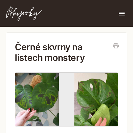
Togg
Navi
Nenašli jste zde, co jste hledali?
Černé skvrny na
listech monstery