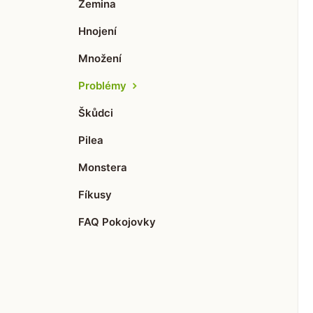
Zemina
Hnojení
Množení
Problémy
Škůdci
Pilea
Monstera
Fíkusy
FAQ Pokojovky