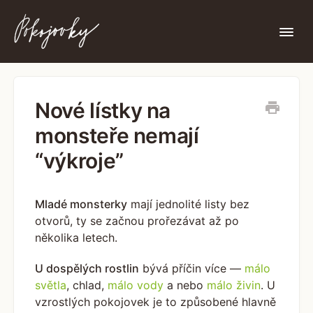
Togg
Navi
Nenašli jste zde, co jste hledali?
Nové lístky na
monsteře nemají
“výkroje”
Mladé monsterky
mají jednolité listy bez
otvorů, ty se začnou prořezávat až po
několika letech.
U dospělých rostlin
bývá příčin více —
málo
světla
, chlad,
málo vody
a nebo
málo živin
. U
vzrostlých pokojovek je to způsobené hlavně