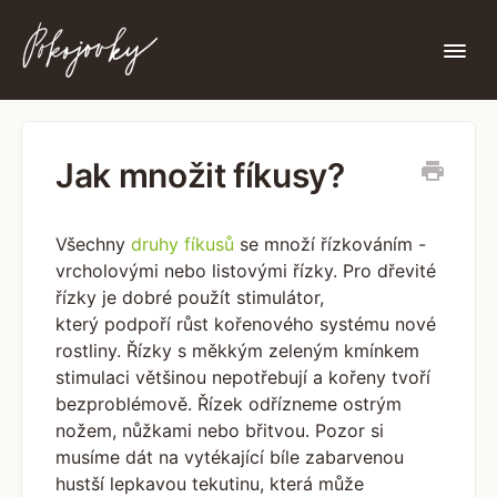
Togg
Navi
Nenašli jste zde, co jste hledali?
Jak množit fíkusy?
Všechny
druhy fíkusů
se množí řízkováním -
vrcholovými nebo listovými řízky. Pro dřevité
řízky je dobré použít stimulátor,
který podpoří růst kořenového systému nové
rostliny. Řízky s měkkým zeleným kmínkem
stimulaci většinou nepotřebují a kořeny tvoří
bezproblémově. Řízek odřízneme ostrým
nožem, nůžkami nebo břitvou. Pozor si
musíme dát na vytékající bíle zabarvenou
hustší lepkavou tekutinu, která může