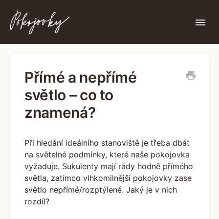
Togg
Navi
Nenašli jste zde, co jste hledali?
Přímé a nepřímé
světlo – co to
znamená?
Při hledání ideálního stanoviště je třeba dbát
na světelné podmínky, které naše pokojovka
vyžaduje. Sukulenty mají rády hodně přímého
světla, zatímco vlhkomilnější pokojovky zase
světlo nepřímé/rozptýlené. Jaký je v nich
rozdíl?