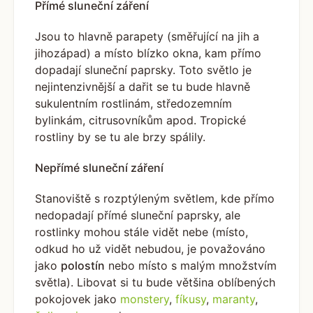
Přímé sluneční záření
Jsou to hlavně parapety (směřující na jih a
jihozápad) a místo blízko okna, kam přímo
dopadají sluneční paprsky. Toto světlo je
nejintenzivnější a dařit se tu bude hlavně
sukulentním rostlinám, středozemním
bylinkám, citrusovníkům apod. Tropické
rostliny by se tu ale brzy spálily.
Nepřímé sluneční záření
Stanoviště s rozptýleným světlem, kde přímo
nedopadají přímé sluneční paprsky, ale
rostlinky mohou stále vidět nebe (místo,
odkud ho už vidět nebudou, je považováno
jako
polostín
nebo místo s malým množstvím
světla). Libovat si tu bude většina oblíbených
pokojovek jako
monstery
,
fíkusy
,
maranty
,