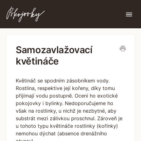
Togg
Navi
Nenašli jste zde, co jste hledali?
Samozavlažovací
květináče
Květináč se spodním zásobníkem vody.
Rostlina, respektive její kořeny, díky tomu
přijímají vodu postupně. Ocení ho exotické
pokojovky i bylinky. Nedoporučujeme ho
však na rostlinky, u nichž je nezbytné, aby
substrát mezi zálivkou proschnul. Zároveň je
u tohoto typu květináče rostlinky (kořínky)
nemohou dýchat (absence drenážního