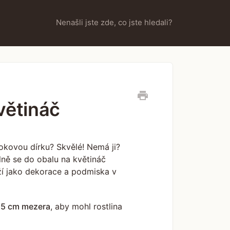
Nenašli jste zde, co jste hledali?
větináč
okovou dírku? Skvělé! Nemá ji?
álně se do obalu na květináč
uží jako dekorace a podmiska v
.5 cm mezera
, aby mohl rostlina