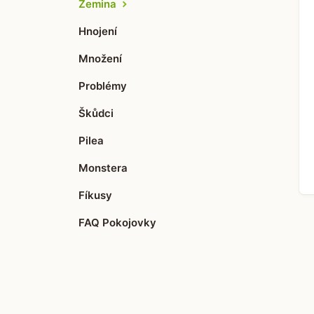
Zemina
Hnojení
Množení
Problémy
Škůdci
Pilea
Monstera
Fíkusy
FAQ Pokojovky