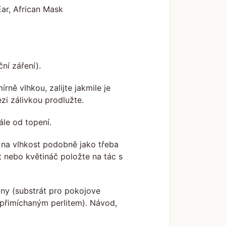
ar, African Mask
ní záření).
ně vlhkou, zalijte jakmile je
zi zálivkou prodlužte.
ále od topení.
 na vlhkost podobně jako třeba
it nebo květináč položte na tác s
iny (substrát pro pokojove
s přimíchaným perlitem). Návod,