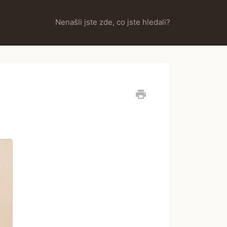
Nenašli jste zde, co jste hledali?