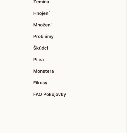
Zemina
Hnojení
Množení
Problémy
Škůdci
Pilea
Monstera
Fíkusy
FAQ Pokojovky