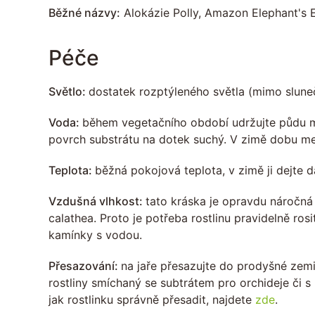
Běžné názvy:
Alokázie Polly, Amazon Elephant's E
Péče
Světlo:
dostatek rozptýleného světla (mimo sluneč
Voda:
během vegetačního období udržujte půdu mír
povrch substrátu na dotek suchý. V zimě dobu me
Teplota:
běžná pokojová teplota, v zimě ji dejte d
Vzdušná vlhkost:
tato kráska je opravdu náročná
calathea. Proto je potřeba rostlinu pravidelně ros
kamínky s vodou.
Přesazování:
na jaře přesazujte do prodyšné zem
rostliny smíchaný se subtrátem pro orchideje či 
jak rostlinku správně přesadit, najdete
zde
.