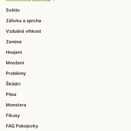
Světlo
Zálivka a sprcha
Vzdušná vlhkost
Zemina
Hnojení
Množení
Problémy
Škůdci
Pilea
Monstera
Fíkusy
FAQ Pokojovky