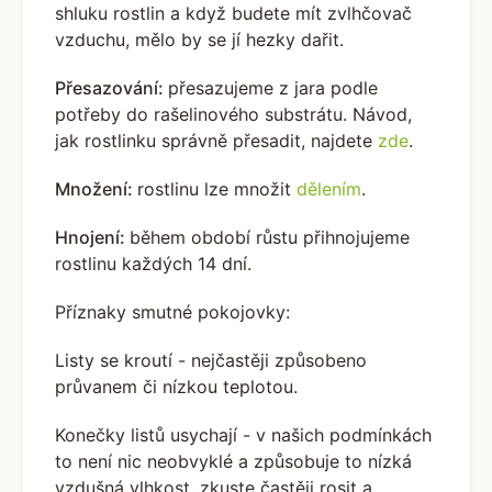
shluku rostlin a když budete mít zvlhčovač
vzduchu, mělo by se jí hezky dařit.
Přesazování:
přesazujeme z jara podle
potřeby do rašelinového substrátu.
Návod,
jak rostlinku správně přesadit, najdete
zde
.
Množení:
rostlinu lze množit
dělením
.
Hnojení:
během období růstu přihnojujeme
rostlinu každých 14 dní.
Příznaky smutné pokojovky:
Listy se kroutí - nejčastěji způsobeno
průvanem či nízkou teplotou.
Konečky listů usychají - v našich podmínkách
to není nic neobvyklé a způsobuje to nízká
vzdušná vlhkost, zkuste častěji rosit a