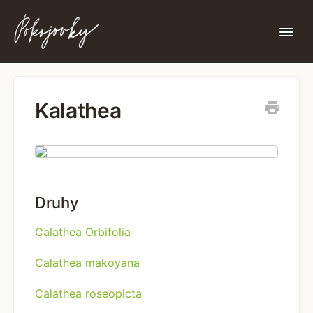
Togg
Navi
Nenašli jste zde, co jste hledali?
Kalathea
Druhy
Calathea Orbifolia
Calathea makoyana
Calathea roseopicta